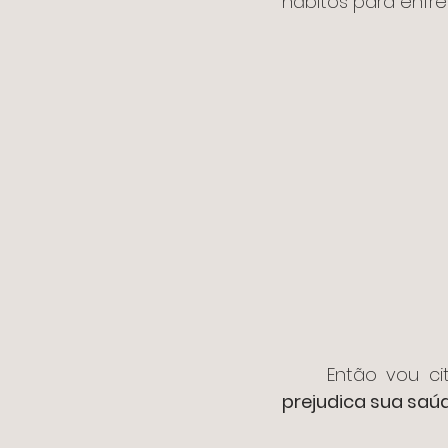
hábitos para enfr
	Então vou ci
prejudica sua saúd