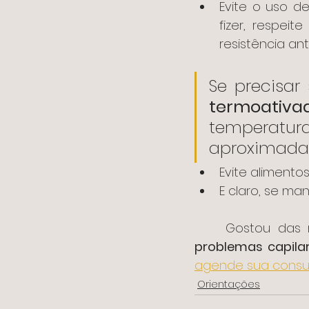
Evite o uso de
fizer, respeit
resistência ant
Se precisar
termoativad
temperat
aproximadam
Evite alimento
E claro, se m
	Gostou das
problemas capilar
agende sua consu
Orientações