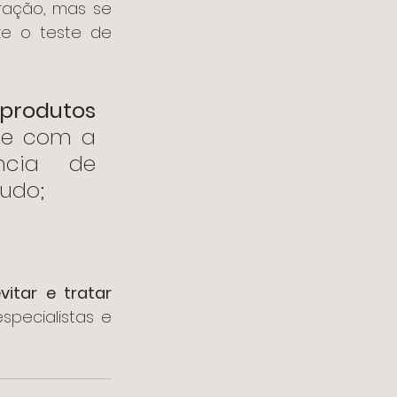
ração, mas se 
ze o teste de 
produtos 
ue com a 
cia de 
udo;
vitar e tratar 
? Manda sua dúvida para nossas especialistas e 