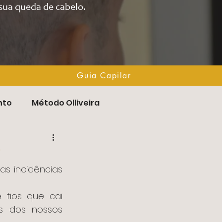
sua queda de cabelo.
Guia Capilar
Guia Capilar
nto
Método Olliveira
?
s dos nossos 