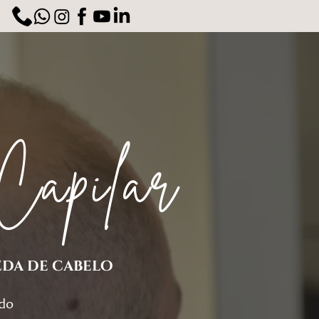
Capilar
eda de cabelo
udo