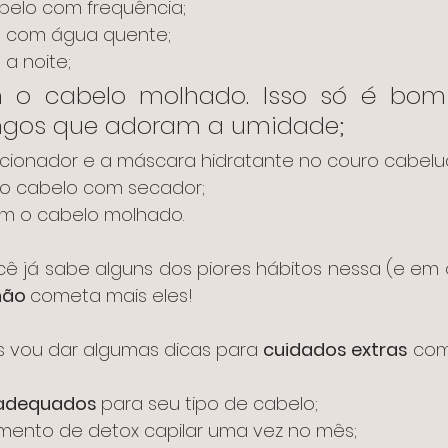
abelo com frequência;
o com água quente;
 a noite;
 o cabelo molhado. Isso só é bom 
ungos que adoram a umidade;
icionador e a máscara hidratante no couro cabelu
o cabelo com secador;
om o cabelo molhado.
não 
cometa mais eles!
us vou dar algumas dicas para 
cuidados extras
 com
adequados 
para seu tipo de cabelo;
mento de detox capilar uma vez no mês;