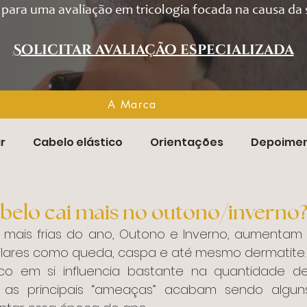
para uma avaliação em tricologia focada na causa da 
Solicitar avaliação especializada
A Marca
A Marca
r
Cabelo elástico
Orientações
Depoime
abelo cai mais no outono/inverno
lares como queda, caspa e até mesmo dermatite.
 as principais “ameaças” acabam sendo algun