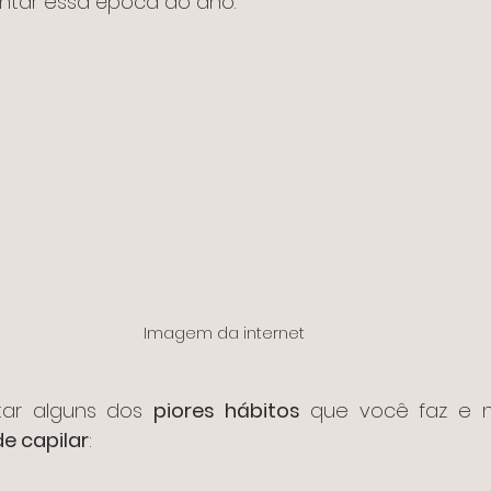
entar essa época do ano.
Imagem da internet
tar alguns dos 
piores hábitos
e capilar
: