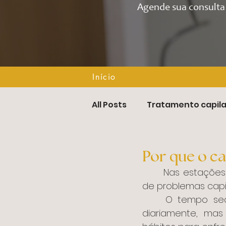
Agende sua consulta 
Início
Início
All Posts
Tratamento capila
Tricologia Integrativa
Por que o c
	Nas estações mais frias do ano, Outono e Inverno, aumentam as incidências 
de problemas capi
	O tempo seco em si influencia bastante na quantidade de fios que cai 
diariamente, mas