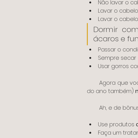
Não lavar o c
Lavar o cabel
Lavar o cabelo
Dormir com
ácaros e f
Passar o cond
Sempre secar 
Usar gorros c
	Agora que você já sabe alguns dos piores hábitos nessa (e em outras épocas 
do ano também) 
	Ah, e de bôn
Use produtos 
Faça um trata