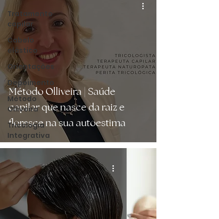
Tratamento
capilar
Cabelo
elástico
Orientações
Depoimento
Método Olliveira | Saúde
Método
capilar que nasce da raiz e
Olliveira
floresce na sua autoestima
Tricologia
Integrativa