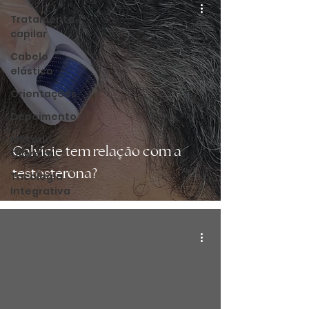
Tratamento
capilar
Cabelo
elástico
Orientações
Depoimento
Método
Calvície tem relação com a
Olliveira
testosterona?
Tricologia
Integrativa