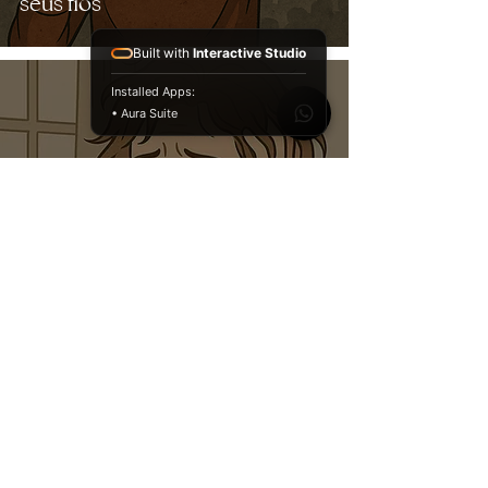
seus fios
Built with
Interactive Studio
Installed Apps:
• Aura Suite
Está exausta? Não dorme bem?
Seu cabelo está caindo?
Descubra o que ninguém te
conta sobre essa conexão