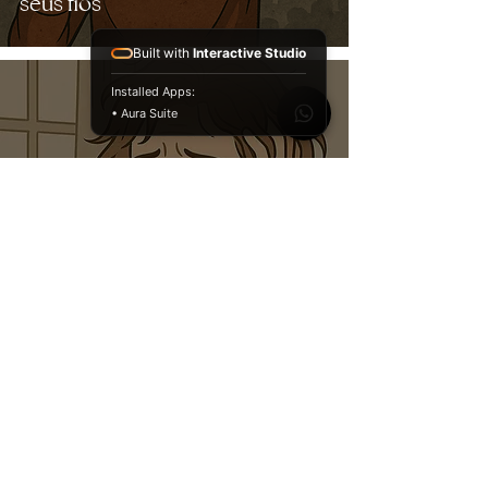
seus fios
Built with
Interactive Studio
Installed Apps:
• Aura Suite
Está exausta? Não dorme bem?
Seu cabelo está caindo?
Descubra o que ninguém te
conta sobre essa conexão