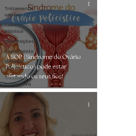
Tratamento
capilar
Cabelo
elástico
Orientações
Depoimento
A SOP (Síndrome do Ovário
Método
Policístico) pode estar
Olliveira
afetando os seus fios!
Tricologia
Integrativa