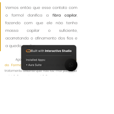
Vemos então que esse contato com 
o formol danifica a 
fibra capilar
, 
fazendo com que ele não tenha 
massa capilar o suficiente, 
acarretando o afinamento dos fios e 
a queda capilar.
Built with
Interactive Studio
	Agora que você já sabe os 
malefícios 
Installed Apps:
do Formol
, o que você acha de fazer um 
• Aura Suite
tratamento alisante que não faz mal para sua 
saúde? Quer saber mais? Pergunta pra gente: 
Whatsapp
 ou ligação (21) 99777-0746.
Queda de cabelo
Cabelo quebradiço
dermatite
formol
escova progressiva
úlcera
Tratamento capilar
Orientações