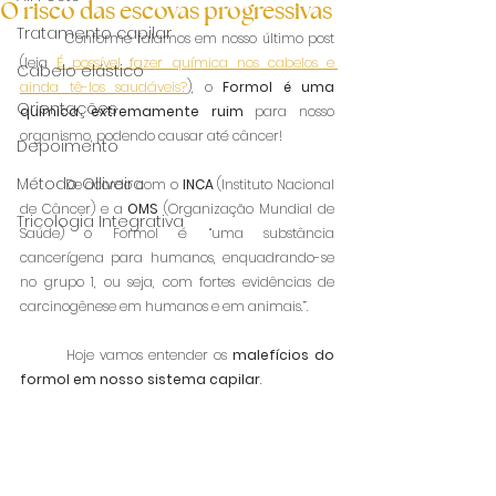
O risco das escovas progressivas
Tratamento capilar
	Conforme falamos em nosso último post 
(leia 
É possível fazer química nos cabelos e 
Cabelo elástico
ainda tê-los saudáveis?
), o 
Formol é uma 
Orientações
química extremamente ruim
 para nosso 
organismo, podendo causar até câncer!
Depoimento
Método Olliveira
	De acordo com o 
INCA 
(Instituto Nacional 
de Câncer) e a 
OMS 
(Organização Mundial de 
Tricologia Integrativa
Saúde) o Formol é “uma substância 
cancerígena para humanos, enquadrando-se 
no grupo 1, ou seja, com fortes evidências de 
carcinogênese em humanos e em animais.”.
	Hoje vamos entender os 
malefícios do 
formol em nosso sistema capilar
.