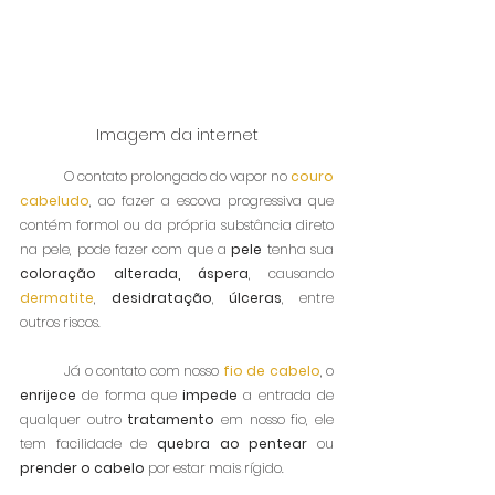
Imagem da internet
	O contato prolongado do vapor no 
couro 
cabeludo
, ao fazer a escova progressiva que 
contém formol ou da própria substância direto 
na pele, pode fazer com que a 
pele 
tenha sua 
coloração alterada,
áspera
, causando 
dermatite
, 
desidratação
, 
úlceras
, entre 
outros riscos.
	Já o contato com nosso 
fio de cabelo
, o 
enrijece 
de forma que 
impede
 a entrada de 
qualquer outro 
tratamento 
em nosso fio, ele 
tem facilidade de 
quebra ao pentear 
ou
prender o cabelo
 por estar mais rígido.