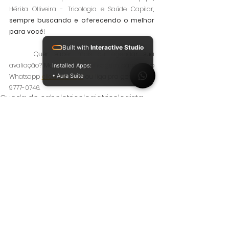
Hérika Olliveira - Tricologia e Saúde Capilar, 
sempre buscando e oferecendo o melhor 
para você
!
Built with
Interactive Studio
	Quer saber mais ou agendar sua 
avaliação? Manda uma mensagem para nosso 
Installed Apps:
• Aura Suite
Whatsapp 
clicando aqui
 ou liga pra gente (21) 9 
9777-0746.
Queda de cabelo
tricologia
tricologista
especialista em queda de cabelo
especialista
Orientações
Ver tudo
Posts Relacionados