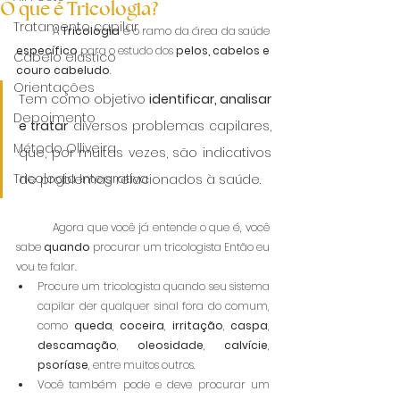
O que é Tricologia?
Tratamento capilar
 	A 
Tricologia 
é o ramo da área da saúde 
específico 
para o estudo dos 
pelos, cabelos e 
Cabelo elástico
couro cabeludo
.
Orientações
Tem como objetivo 
identificar, analisar 
Depoimento
e tratar
 diversos problemas capilares, 
Método Olliveira
que, por muitas vezes, são indicativos 
Tricologia Integrativa
de problemas relacionados à saúde.
⠀
	Agora que você já entende o que é, você 
sabe 
quando 
procurar um tricologista Então eu 
vou te falar.
Procure um tricologista quando seu sistema 
capilar der qualquer sinal fora do comum, 
como 
queda
, 
coceira
, 
irritação
, 
caspa
, 
descamação
, 
oleosidade
, 
calvície
, 
psoríase
, entre muitos outros.
Você também pode e deve procurar um 