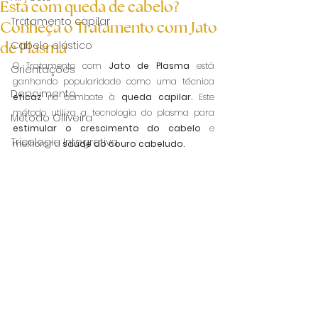
Está com queda de cabelo?
Tratamento capilar
Conheça o Tratamento com Jato
de Plasma
Cabelo elástico
O Tratamento com 
Jato de Plasma 
está 
Orientações
ganhando popularidade como uma técnica 
Depoimento
eficaz
 no combate à 
queda capilar.
 Este 
método utiliza a tecnologia do plasma para 
Método Olliveira
estimular o crescimento do cabelo 
e 
Tricologia Integrativa
melhorar a 
saúde do couro cabeludo.