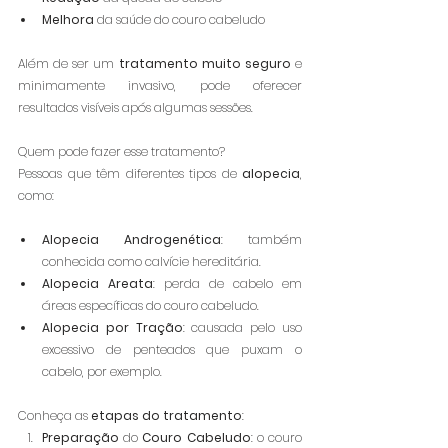
Melhora
 da saúde do couro cabeludo
Além de ser um 
tratamento muito seguro 
e 
minimamente invasivo, pode oferecer 
resultados visíveis após algumas sessões.
Quem pode fazer esse tratamento?
Pessoas que têm diferentes tipos de 
alopecia
, 
como: 
Alopecia Androgenética
: também 
conhecida como calvície hereditária.
Alopecia Areata
: perda de cabelo em 
áreas específicas do couro cabeludo.
Alopecia por Tração
: causada pelo uso 
excessivo de penteados que puxam o 
cabelo, por exemplo.
Conheça as 
etapas do tratamento
:
Preparação
 do 
Couro Cabeludo
: o couro 