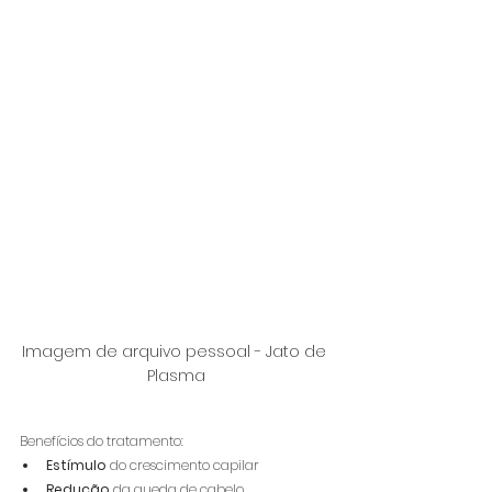
Imagem de arquivo pessoal - Jato de 
Plasma
Benefícios do tratamento:
Estímulo
 do crescimento capilar
Redução
 da queda de cabelo