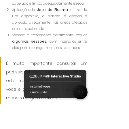
cabeludo é limpo adequadamente e seco. 
Aplicação do 
Jato de Plasma
: utilizando 
um dispositivo, o plasma é gerado e 
aplicado diretamente nas áreas afetadas 
do couro cabeludo.
Sessões: o tratamento geralmente requer 
algumas sessões
, com intervalos entre 
elas, para alcançar melhores resultados.
É muito importante consultar um 
profissional qualificado para avaliar se 
Built with
Interactive Studio
este tratamento é adequado para 
Installed Apps:
você e garantir que seja realizado de 
• Aura Suite
maneira segura e eficaz.
Aqui, na Clínica Hérika Olliveira, nós realizamos 
o 
Tratamento com Jato de Plasma.
 Entre 
em contato para agendar uma consulta e fazer 