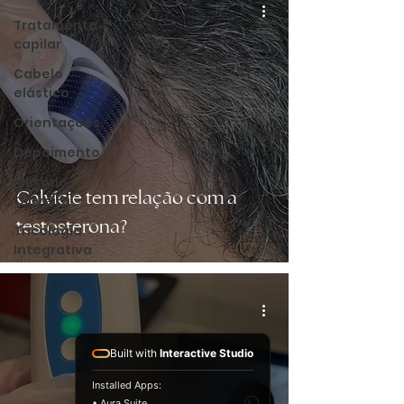
Tratamento
capilar
Cabelo
elástico
Orientações
Depoimento
Método
Calvície tem relação com a
Olliveira
testosterona?
Tricologia
Integrativa
Built with
Interactive Studio
Installed Apps:
• Aura Suite