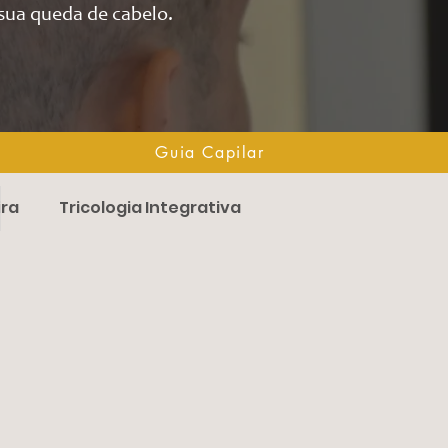
sua queda de cabelo.
Guia Capilar
Guia Capilar
ira
Tricologia Integrativa