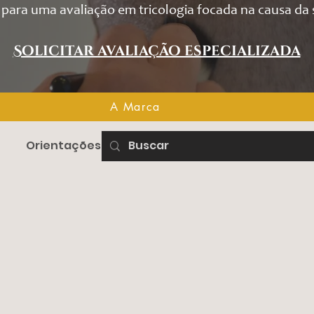
para uma avaliação em tricologia focada na causa da 
Solicitar avaliação especializada
A Marca
A Marca
Orientações
Depoimento
Método Ollive